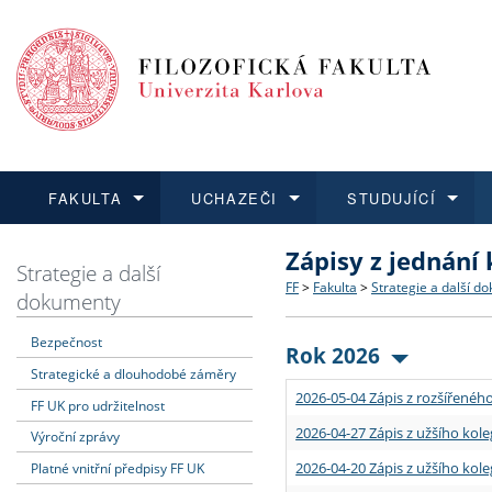
FAKULTA
UCHAZEČI
STUDUJÍCÍ
Zápisy z jednání
FAKULTA
UCHAZEČI
STUDUJÍCÍ
VĚDA A VÝZKUM
ZAHRANIČÍ
Struktura a historie
Co studovat a jak se přihlá
Bakalářské a magisterské
O vědě a výzkumu na FF
Aktuální nabídky a výběrov
Strategie a další
FF
>
Fakulta
>
Strategie a další d
dokumenty
Dozvědět se více
Podat přihlášku
Dozvědět se více
Dozvědět se více
Dozvědět se více
Strategie a další dokumen
Učitelské studijní program
Doktorské studium
Akademické kvalifikace
Vyjíždějící studenti
Bezpečnost
Rok 2026
Strategické a dlouhodobé záměry
Podpora a benefity pro z
Informace k průběhu přijím
Rigorózní řízení
Granty a projekty
Přijíždějící studenti
2026-05-04 Zápis z rozšířeného
FF UK pro udržitelnost
Absolventi fakulty
Vyjíždějící zaměstnanci
2026-04-27 Zápis z užšího kole
Výroční zprávy
2026-04-20 Zápis z užšího kole
Platné vnitřní předpisy FF UK
Fakultní školy FF UK