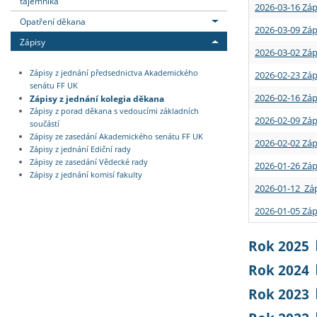
tajemníka
2026-03-16 Záp
Opatření děkana
2026-03-09 Záp
Zápisy
2026-03-02 Záp
Zápisy z jednání předsednictva Akademického
2026-02-23 Záp
senátu FF UK
2026-02-16 Záp
Zápisy z jednání kolegia děkana
Zápisy z porad děkana s vedoucími základních
2026-02-09 Záp
součástí
Zápisy ze zasedání Akademického senátu FF UK
2026-02-02 Záp
Zápisy z jednání Ediční rady
Zápisy ze zasedání Vědecké rady
2026-01-26 Záp
Zápisy z jednání komisí fakulty
2026-01-12 Záp
2026-01-05 Záp
Rok 2025
Rok 2024
Rok 2023