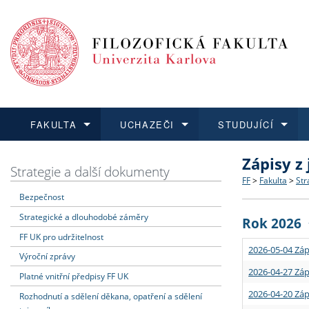
FAKULTA
UCHAZEČI
STUDUJÍCÍ
Zápisy z
FAKULTA
UCHAZEČI
STUDUJÍCÍ
VĚDA A VÝZKUM
ZAHRANIČÍ
Struktura a
Co studova
Bakalářsk
O vědě a 
Aktuální n
Strategie a další dokumenty
FF
>
Fakulta
>
Str
Bezpečnost
Dozvědět se více
Podat přihlášku
Dozvědět se více
Dozvědět se více
Dozvědět se více
Strategie 
Učitelské 
Doktorské
Akademické
Vyjíždějící
Strategické a dlouhodobé záměry
Rok 2026
Podpora a
Informace 
Rigorózní 
Granty a p
Přijíždějíc
FF UK pro udržitelnost
2026-05-04 Záp
Výroční zprávy
Absolventi
Vyjíždějíc
2026-04-27 Záp
Platné vnitřní předpisy FF UK
2026-04-20 Záp
Rozhodnutí a sdělení děkana, opatření a sdělení
Fakultní š