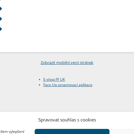
Zobrazit mobilní verzi stránek
E-shop FF UK
Face Up oznamovací aplikace
Spravovat souhlas s cookies
cílem vylepšení