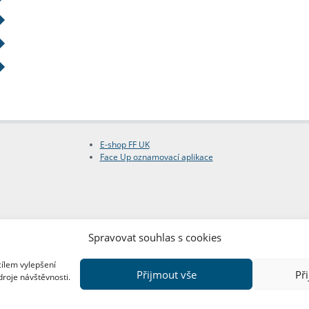
E-shop FF UK
Face Up oznamovací aplikace
Spravovat souhlas s cookies
cílem vylepšení
Přijmout vše
Př
droje návštěvnosti.
Copyright © FF UK 2026
Design:
Red Peppers