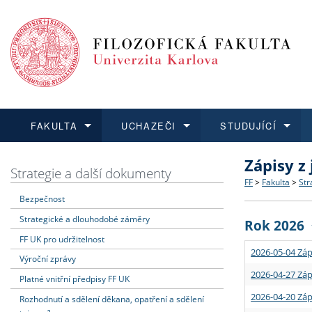
FAKULTA
UCHAZEČI
STUDUJÍCÍ
Zápisy z
FAKULTA
UCHAZEČI
STUDUJÍCÍ
VĚDA A VÝZKUM
ZAHRANIČÍ
Struktura a
Co studova
Bakalářsk
O vědě a 
Aktuální n
Strategie a další dokumenty
FF
>
Fakulta
>
Str
Bezpečnost
Dozvědět se více
Podat přihlášku
Dozvědět se více
Dozvědět se více
Dozvědět se více
Strategie 
Učitelské 
Doktorské
Akademické
Vyjíždějící
Strategické a dlouhodobé záměry
Rok 2026
Podpora a
Informace 
Rigorózní 
Granty a p
Přijíždějíc
FF UK pro udržitelnost
2026-05-04 Záp
Výroční zprávy
Absolventi
Vyjíždějíc
2026-04-27 Záp
Platné vnitřní předpisy FF UK
2026-04-20 Záp
Rozhodnutí a sdělení děkana, opatření a sdělení
Fakultní š