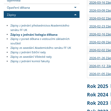
tajemníka
2026-03-16 Záp
Opatření děkana
2026-03-09 Záp
Zápisy
2026-03-02 Záp
Zápisy z jednání předsednictva Akademického
2026-02-23 Záp
senátu FF UK
2026-02-16 Záp
Zápisy z jednání kolegia děkana
Zápisy z porad děkana s vedoucími základních
2026-02-09 Záp
součástí
Zápisy ze zasedání Akademického senátu FF UK
2026-02-02 Záp
Zápisy z jednání Ediční rady
Zápisy ze zasedání Vědecké rady
2026-01-26 Záp
Zápisy z jednání komisí fakulty
2026-01-12 Záp
2026-01-05 Záp
Rok 2025
Rok 2024
Rok 2023