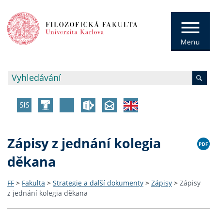
Zápisy z jednání kolegia
děkana
FF
>
Fakulta
>
Strategie a další dokumenty
>
Zápisy
>
Zápisy
z jednání kolegia děkana