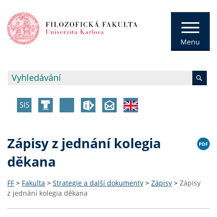
Zápisy z jednání kolegia
děkana
FF
>
Fakulta
>
Strategie a další dokumenty
>
Zápisy
>
Zápisy
z jednání kolegia děkana