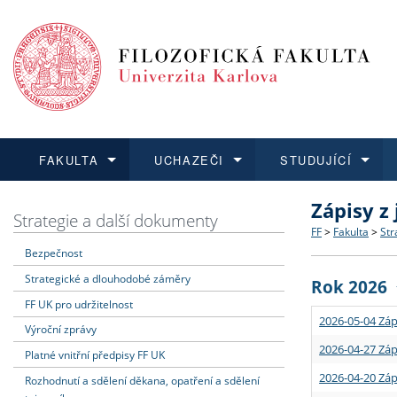
FAKULTA
UCHAZEČI
STUDUJÍCÍ
Zápisy z
FAKULTA
UCHAZEČI
STUDUJÍCÍ
VĚDA A VÝZKUM
ZAHRANIČÍ
Struktura a
Co studova
Bakalářsk
O vědě a 
Aktuální n
Strategie a další dokumenty
FF
>
Fakulta
>
Str
Bezpečnost
Dozvědět se více
Podat přihlášku
Dozvědět se více
Dozvědět se více
Dozvědět se více
Strategie 
Učitelské 
Doktorské
Akademické
Vyjíždějící
Strategické a dlouhodobé záměry
Rok 2026
Podpora a
Informace 
Rigorózní 
Granty a p
Přijíždějíc
FF UK pro udržitelnost
2026-05-04 Záp
Výroční zprávy
Absolventi
Vyjíždějíc
2026-04-27 Záp
Platné vnitřní předpisy FF UK
2026-04-20 Záp
Rozhodnutí a sdělení děkana, opatření a sdělení
Fakultní š