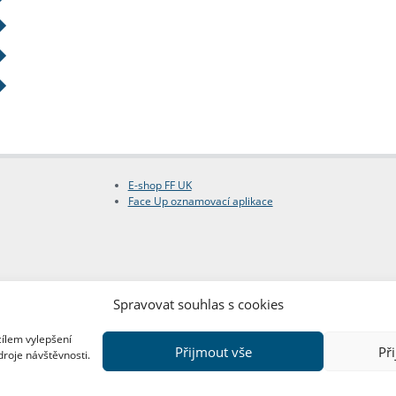
E-shop FF UK
Face Up oznamovací aplikace
Spravovat souhlas s cookies
cílem vylepšení
Přijmout vše
Př
droje návštěvnosti.
Copyright © FF UK 2026
Design:
Red Peppers