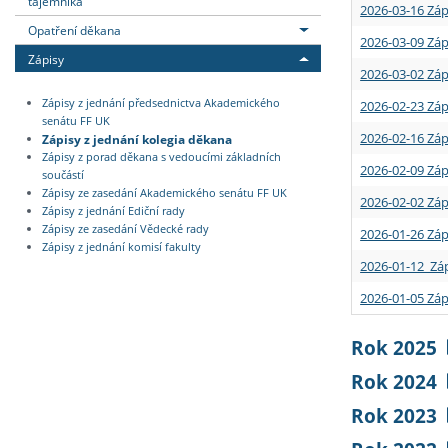
tajemníka
2026-03-16 Záp
Opatření děkana
2026-03-09 Záp
Zápisy
2026-03-02 Záp
Zápisy z jednání předsednictva Akademického
2026-02-23 Záp
senátu FF UK
2026-02-16 Záp
Zápisy z jednání kolegia děkana
Zápisy z porad děkana s vedoucími základních
2026-02-09 Záp
součástí
Zápisy ze zasedání Akademického senátu FF UK
2026-02-02 Záp
Zápisy z jednání Ediční rady
Zápisy ze zasedání Vědecké rady
2026-01-26 Záp
Zápisy z jednání komisí fakulty
2026-01-12 Záp
2026-01-05 Záp
Rok 2025
Rok 2024
Rok 2023