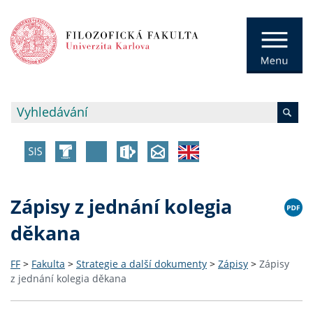
Zápisy z jednání kolegia
děkana
FF
>
Fakulta
>
Strategie a další dokumenty
>
Zápisy
>
Zápisy
z jednání kolegia děkana