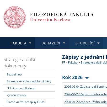
FAKULTA
UCHAZEČI
STUDUJÍCÍ
Zápisy z jednání
FAKULTA
UCHAZEČI
STUDUJÍCÍ
VĚDA A VÝZKUM
ZAHRANIČÍ
Struktura a historie
Co studovat a jak se přihlá
Bakalářské a magisterské
O vědě a výzkumu na FF
Aktuální nabídky a výběrov
Strategie a další
FF
>
Fakulta
>
Strategie a další d
dokumenty
Dozvědět se více
Podat přihlášku
Dozvědět se více
Dozvědět se více
Dozvědět se více
Strategie a další dokumen
Učitelské studijní program
Doktorské studium
Akademické kvalifikace
Vyjíždějící studenti
Bezpečnost
Rok 2026
Strategické a dlouhodobé záměry
Podpora a benefity pro z
Informace k průběhu přijím
Rigorózní řízení
Granty a projekty
Přijíždějící studenti
2026-05-04 Zápis z rozšířeného
FF UK pro udržitelnost
Absolventi fakulty
Vyjíždějící zaměstnanci
2026-04-27 Zápis z užšího kole
Výroční zprávy
2026-04-20 Zápis z užšího kole
Platné vnitřní předpisy FF UK
Fakultní školy FF UK