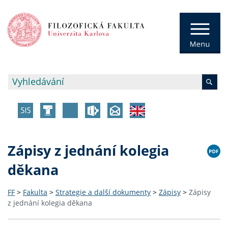
Zápisy z jednání kolegia
děkana
FF
>
Fakulta
>
Strategie a další dokumenty
>
Zápisy
>
Zápisy
z jednání kolegia děkana