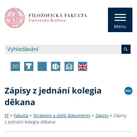
Zápisy z jednání kolegia
děkana
FF
>
Fakulta
>
Strategie a další dokumenty
>
Zápisy
>
Zápisy
z jednání kolegia děkana