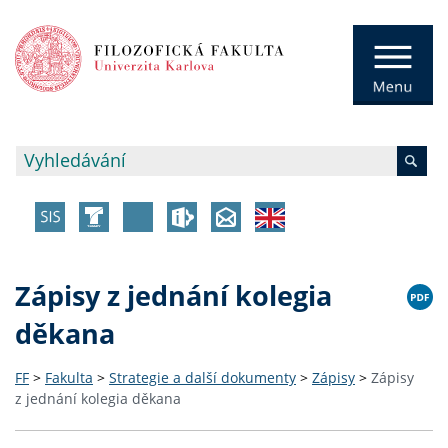
Zápisy z jednání kolegia
děkana
FF
>
Fakulta
>
Strategie a další dokumenty
>
Zápisy
>
Zápisy
z jednání kolegia děkana