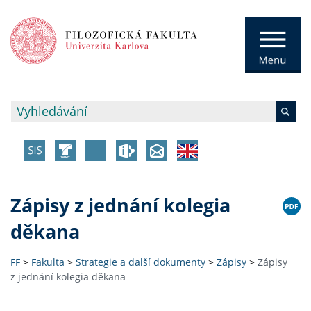
Zápisy z jednání kolegia
děkana
FF
>
Fakulta
>
Strategie a další dokumenty
>
Zápisy
>
Zápisy
z jednání kolegia děkana