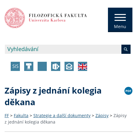
Zápisy z jednání kolegia
děkana
FF
>
Fakulta
>
Strategie a další dokumenty
>
Zápisy
>
Zápisy
z jednání kolegia děkana