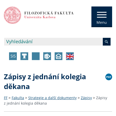
Zápisy z jednání kolegia
děkana
FF
>
Fakulta
>
Strategie a další dokumenty
>
Zápisy
>
Zápisy
z jednání kolegia děkana