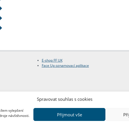
E-shop FF UK
Face Up oznamovací aplikace
Spravovat souhlas s cookies
cílem vylepšení
Přijmout vše
Př
droje návštěvnosti.
Copyright © FF UK 2026
Design:
Red Peppers