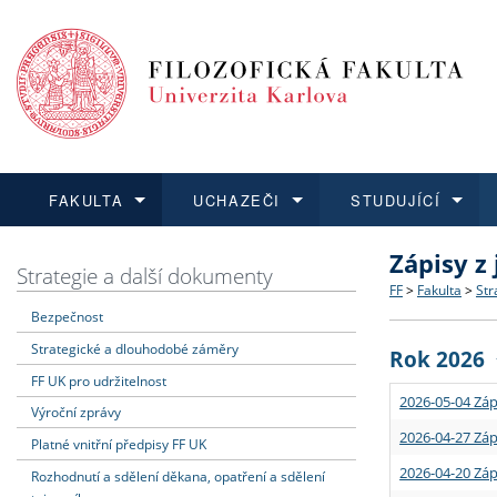
FAKULTA
UCHAZEČI
STUDUJÍCÍ
Zápisy z
FAKULTA
UCHAZEČI
STUDUJÍCÍ
VĚDA A VÝZKUM
ZAHRANIČÍ
Struktura a
Co studova
Bakalářsk
O vědě a 
Aktuální n
Strategie a další dokumenty
FF
>
Fakulta
>
Str
Bezpečnost
Dozvědět se více
Podat přihlášku
Dozvědět se více
Dozvědět se více
Dozvědět se více
Strategie 
Učitelské 
Doktorské
Akademické
Vyjíždějící
Strategické a dlouhodobé záměry
Rok 2026
Podpora a
Informace 
Rigorózní 
Granty a p
Přijíždějíc
FF UK pro udržitelnost
2026-05-04 Záp
Výroční zprávy
Absolventi
Vyjíždějíc
2026-04-27 Záp
Platné vnitřní předpisy FF UK
2026-04-20 Záp
Rozhodnutí a sdělení děkana, opatření a sdělení
Fakultní š