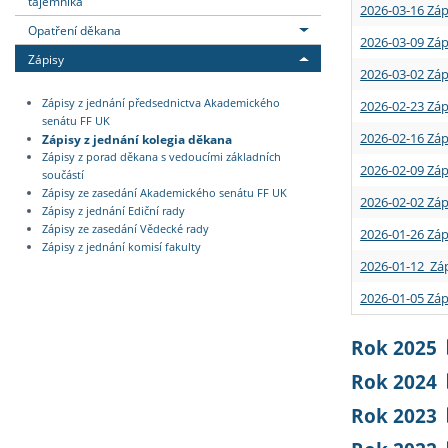
tajemníka
2026-03-16 Záp
Opatření děkana
2026-03-09 Záp
Zápisy
2026-03-02 Záp
Zápisy z jednání předsednictva Akademického
2026-02-23 Záp
senátu FF UK
2026-02-16 Záp
Zápisy z jednání kolegia děkana
Zápisy z porad děkana s vedoucími základních
2026-02-09 Záp
součástí
Zápisy ze zasedání Akademického senátu FF UK
2026-02-02 Záp
Zápisy z jednání Ediční rady
Zápisy ze zasedání Vědecké rady
2026-01-26 Záp
Zápisy z jednání komisí fakulty
2026-01-12 Záp
2026-01-05 Záp
Rok 2025
Rok 2024
Rok 2023