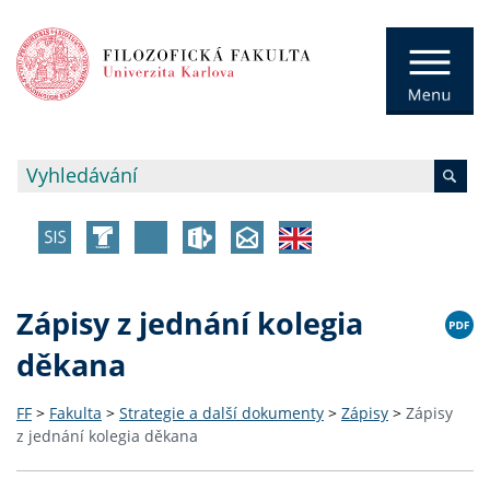
Zápisy z jednání kolegia
děkana
FF
>
Fakulta
>
Strategie a další dokumenty
>
Zápisy
>
Zápisy
z jednání kolegia děkana