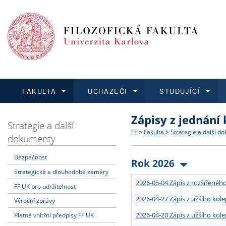
FAKULTA
UCHAZEČI
STUDUJÍCÍ
Zápisy z jednání
FAKULTA
UCHAZEČI
STUDUJÍCÍ
VĚDA A VÝZKUM
ZAHRANIČÍ
Struktura a historie
Co studovat a jak se přihlá
Bakalářské a magisterské
O vědě a výzkumu na FF
Aktuální nabídky a výběrov
Strategie a další
FF
>
Fakulta
>
Strategie a další d
dokumenty
Dozvědět se více
Podat přihlášku
Dozvědět se více
Dozvědět se více
Dozvědět se více
Strategie a další dokumen
Učitelské studijní program
Doktorské studium
Akademické kvalifikace
Vyjíždějící studenti
Bezpečnost
Rok 2026
Strategické a dlouhodobé záměry
Podpora a benefity pro z
Informace k průběhu přijím
Rigorózní řízení
Granty a projekty
Přijíždějící studenti
2026-05-04 Zápis z rozšířeného
FF UK pro udržitelnost
Absolventi fakulty
Vyjíždějící zaměstnanci
2026-04-27 Zápis z užšího kole
Výroční zprávy
2026-04-20 Zápis z užšího kole
Platné vnitřní předpisy FF UK
Fakultní školy FF UK