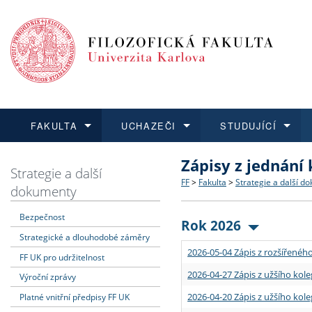
FAKULTA
UCHAZEČI
STUDUJÍCÍ
Zápisy z jednání
FAKULTA
UCHAZEČI
STUDUJÍCÍ
VĚDA A VÝZKUM
ZAHRANIČÍ
Struktura a historie
Co studovat a jak se přihlá
Bakalářské a magisterské
O vědě a výzkumu na FF
Aktuální nabídky a výběrov
Strategie a další
FF
>
Fakulta
>
Strategie a další d
dokumenty
Dozvědět se více
Podat přihlášku
Dozvědět se více
Dozvědět se více
Dozvědět se více
Strategie a další dokumen
Učitelské studijní program
Doktorské studium
Akademické kvalifikace
Vyjíždějící studenti
Bezpečnost
Rok 2026
Strategické a dlouhodobé záměry
Podpora a benefity pro z
Informace k průběhu přijím
Rigorózní řízení
Granty a projekty
Přijíždějící studenti
2026-05-04 Zápis z rozšířeného
FF UK pro udržitelnost
Absolventi fakulty
Vyjíždějící zaměstnanci
2026-04-27 Zápis z užšího kole
Výroční zprávy
2026-04-20 Zápis z užšího kole
Platné vnitřní předpisy FF UK
Fakultní školy FF UK