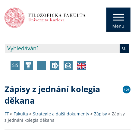
Zápisy z jednání kolegia
děkana
FF
>
Fakulta
>
Strategie a další dokumenty
>
Zápisy
>
Zápisy
z jednání kolegia děkana