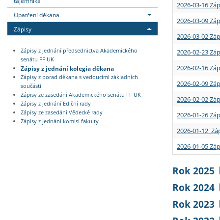
tajemníka
2026-03-16 Záp
Opatření děkana
2026-03-09 Záp
Zápisy
2026-03-02 Záp
Zápisy z jednání předsednictva Akademického
2026-02-23 Záp
senátu FF UK
2026-02-16 Záp
Zápisy z jednání kolegia děkana
Zápisy z porad děkana s vedoucími základních
2026-02-09 Záp
součástí
Zápisy ze zasedání Akademického senátu FF UK
2026-02-02 Záp
Zápisy z jednání Ediční rady
Zápisy ze zasedání Vědecké rady
2026-01-26 Záp
Zápisy z jednání komisí fakulty
2026-01-12 Záp
2026-01-05 Záp
Rok 2025
Rok 2024
Rok 2023