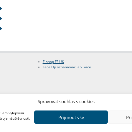
E-shop FF UK
Face Up oznamovací aplikace
Spravovat souhlas s cookies
cílem vylepšení
Přijmout vše
Př
droje návštěvnosti.
Copyright © FF UK 2026
Design:
Red Peppers