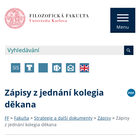
Zápisy z jednání kolegia
děkana
FF
>
Fakulta
>
Strategie a další dokumenty
>
Zápisy
>
Zápisy
z jednání kolegia děkana