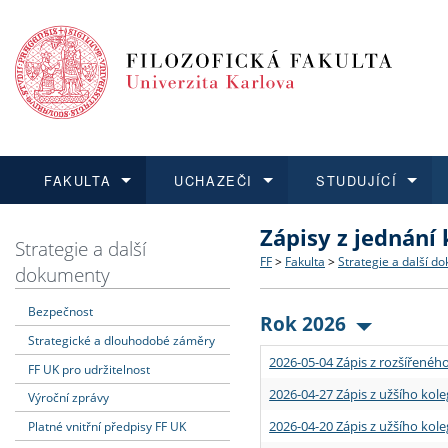
FAKULTA
UCHAZEČI
STUDUJÍCÍ
Zápisy z jednání
FAKULTA
UCHAZEČI
STUDUJÍCÍ
VĚDA A VÝZKUM
ZAHRANIČÍ
Struktura a historie
Co studovat a jak se přihlá
Bakalářské a magisterské
O vědě a výzkumu na FF
Aktuální nabídky a výběrov
Strategie a další
FF
>
Fakulta
>
Strategie a další d
dokumenty
Dozvědět se více
Podat přihlášku
Dozvědět se více
Dozvědět se více
Dozvědět se více
Strategie a další dokumen
Učitelské studijní program
Doktorské studium
Akademické kvalifikace
Vyjíždějící studenti
Bezpečnost
Rok 2026
Strategické a dlouhodobé záměry
Podpora a benefity pro z
Informace k průběhu přijím
Rigorózní řízení
Granty a projekty
Přijíždějící studenti
2026-05-04 Zápis z rozšířeného
FF UK pro udržitelnost
Absolventi fakulty
Vyjíždějící zaměstnanci
2026-04-27 Zápis z užšího kole
Výroční zprávy
2026-04-20 Zápis z užšího kole
Platné vnitřní předpisy FF UK
Fakultní školy FF UK