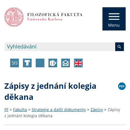
Zápisy z jednání kolegia
děkana
FF
>
Fakulta
>
Strategie a další dokumenty
>
Zápisy
>
Zápisy
z jednání kolegia děkana