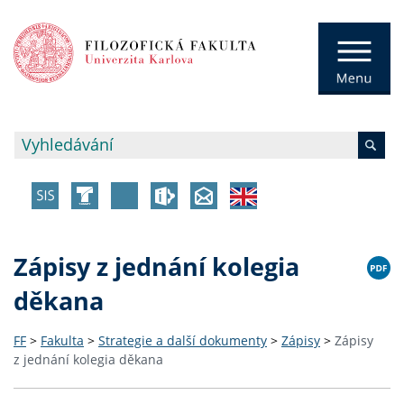
Zápisy z jednání kolegia
děkana
FF
>
Fakulta
>
Strategie a další dokumenty
>
Zápisy
>
Zápisy
z jednání kolegia děkana