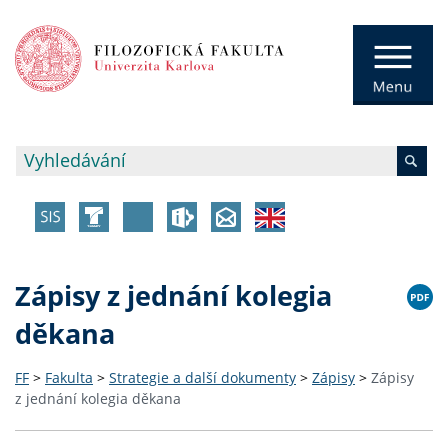
Zápisy z jednání kolegia
děkana
FF
>
Fakulta
>
Strategie a další dokumenty
>
Zápisy
>
Zápisy
z jednání kolegia děkana