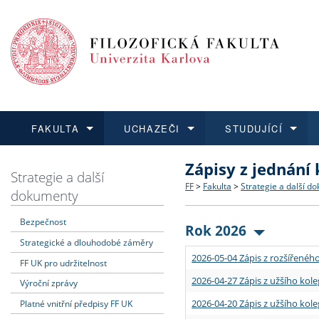
FAKULTA
UCHAZEČI
STUDUJÍCÍ
Zápisy z jednání
FAKULTA
UCHAZEČI
STUDUJÍCÍ
VĚDA A VÝZKUM
ZAHRANIČÍ
Struktura a historie
Co studovat a jak se přihlá
Bakalářské a magisterské
O vědě a výzkumu na FF
Aktuální nabídky a výběrov
Strategie a další
FF
>
Fakulta
>
Strategie a další d
dokumenty
Dozvědět se více
Podat přihlášku
Dozvědět se více
Dozvědět se více
Dozvědět se více
Strategie a další dokumen
Učitelské studijní program
Doktorské studium
Akademické kvalifikace
Vyjíždějící studenti
Bezpečnost
Rok 2026
Strategické a dlouhodobé záměry
Podpora a benefity pro z
Informace k průběhu přijím
Rigorózní řízení
Granty a projekty
Přijíždějící studenti
2026-05-04 Zápis z rozšířeného
FF UK pro udržitelnost
Absolventi fakulty
Vyjíždějící zaměstnanci
2026-04-27 Zápis z užšího kole
Výroční zprávy
2026-04-20 Zápis z užšího kole
Platné vnitřní předpisy FF UK
Fakultní školy FF UK