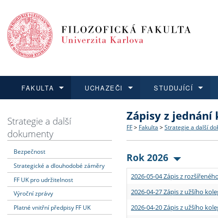
FAKULTA
UCHAZEČI
STUDUJÍCÍ
Zápisy z jednání
FAKULTA
UCHAZEČI
STUDUJÍCÍ
VĚDA A VÝZKUM
ZAHRANIČÍ
Struktura a historie
Co studovat a jak se přihlá
Bakalářské a magisterské
O vědě a výzkumu na FF
Aktuální nabídky a výběrov
Strategie a další
FF
>
Fakulta
>
Strategie a další d
dokumenty
Dozvědět se více
Podat přihlášku
Dozvědět se více
Dozvědět se více
Dozvědět se více
Strategie a další dokumen
Učitelské studijní program
Doktorské studium
Akademické kvalifikace
Vyjíždějící studenti
Bezpečnost
Rok 2026
Strategické a dlouhodobé záměry
Podpora a benefity pro z
Informace k průběhu přijím
Rigorózní řízení
Granty a projekty
Přijíždějící studenti
2026-05-04 Zápis z rozšířeného
FF UK pro udržitelnost
Absolventi fakulty
Vyjíždějící zaměstnanci
2026-04-27 Zápis z užšího kole
Výroční zprávy
2026-04-20 Zápis z užšího kole
Platné vnitřní předpisy FF UK
Fakultní školy FF UK