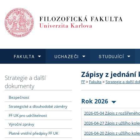
FAKULTA
UCHAZEČI
STUDUJÍCÍ
Zápisy z jednání
FAKULTA
UCHAZEČI
STUDUJÍCÍ
VĚDA A VÝZKUM
ZAHRANIČÍ
Struktura a historie
Co studovat a jak se přihlá
Bakalářské a magisterské
O vědě a výzkumu na FF
Aktuální nabídky a výběrov
Strategie a další
FF
>
Fakulta
>
Strategie a další d
dokumenty
Dozvědět se více
Podat přihlášku
Dozvědět se více
Dozvědět se více
Dozvědět se více
Strategie a další dokumen
Učitelské studijní program
Doktorské studium
Akademické kvalifikace
Vyjíždějící studenti
Bezpečnost
Rok 2026
Strategické a dlouhodobé záměry
Podpora a benefity pro z
Informace k průběhu přijím
Rigorózní řízení
Granty a projekty
Přijíždějící studenti
2026-05-04 Zápis z rozšířeného
FF UK pro udržitelnost
Absolventi fakulty
Vyjíždějící zaměstnanci
2026-04-27 Zápis z užšího kole
Výroční zprávy
2026-04-20 Zápis z užšího kole
Platné vnitřní předpisy FF UK
Fakultní školy FF UK