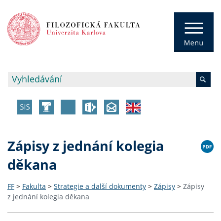
Zápisy z jednání kolegia
děkana
FF
>
Fakulta
>
Strategie a další dokumenty
>
Zápisy
>
Zápisy
z jednání kolegia děkana