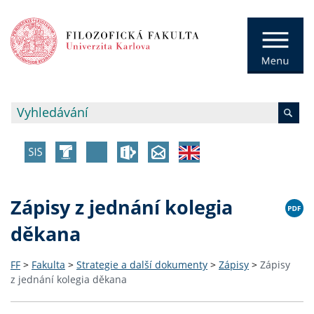
Zápisy z jednání kolegia
děkana
FF
>
Fakulta
>
Strategie a další dokumenty
>
Zápisy
>
Zápisy
z jednání kolegia děkana