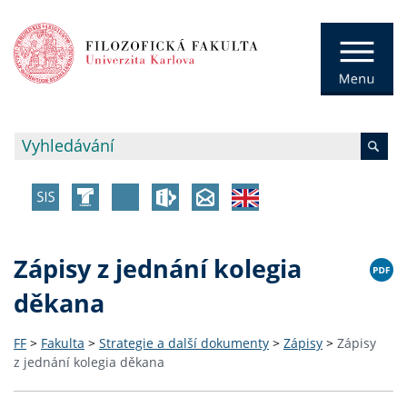
Zápisy z jednání kolegia
děkana
FF
>
Fakulta
>
Strategie a další dokumenty
>
Zápisy
>
Zápisy
z jednání kolegia děkana