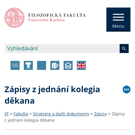
Zápisy z jednání kolegia
děkana
FF
>
Fakulta
>
Strategie a další dokumenty
>
Zápisy
>
Zápisy
z jednání kolegia děkana