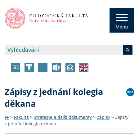
Zápisy z jednání kolegia
děkana
FF
>
Fakulta
>
Strategie a další dokumenty
>
Zápisy
>
Zápisy
z jednání kolegia děkana