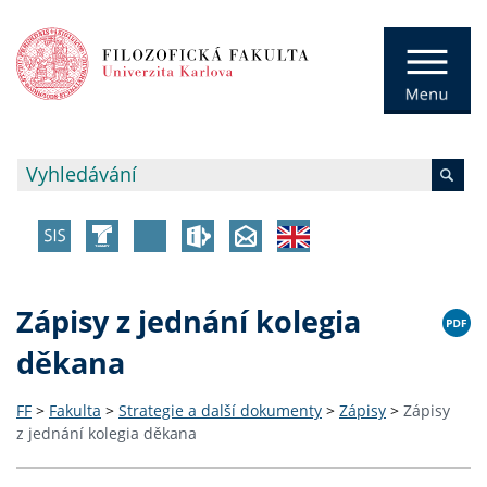
Zápisy z jednání kolegia
děkana
FF
>
Fakulta
>
Strategie a další dokumenty
>
Zápisy
>
Zápisy
z jednání kolegia děkana