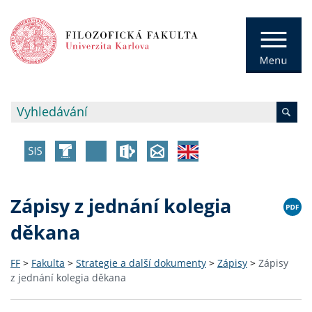
Zápisy z jednání kolegia
děkana
FF
>
Fakulta
>
Strategie a další dokumenty
>
Zápisy
>
Zápisy
z jednání kolegia děkana