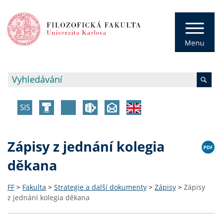
Zápisy z jednání kolegia
děkana
FF
>
Fakulta
>
Strategie a další dokumenty
>
Zápisy
>
Zápisy
z jednání kolegia děkana