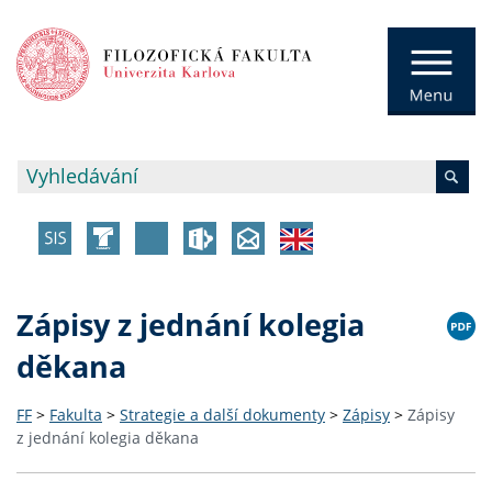
Zápisy z jednání kolegia
děkana
FF
>
Fakulta
>
Strategie a další dokumenty
>
Zápisy
>
Zápisy
z jednání kolegia děkana