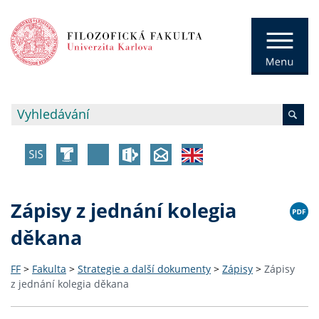
Zápisy z jednání kolegia
děkana
FF
>
Fakulta
>
Strategie a další dokumenty
>
Zápisy
>
Zápisy
z jednání kolegia děkana