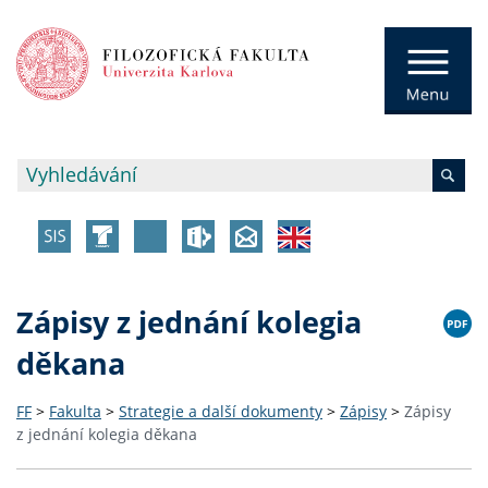
Zápisy z jednání kolegia
děkana
FF
>
Fakulta
>
Strategie a další dokumenty
>
Zápisy
>
Zápisy
z jednání kolegia děkana