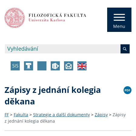
Zápisy z jednání kolegia
děkana
FF
>
Fakulta
>
Strategie a další dokumenty
>
Zápisy
>
Zápisy
z jednání kolegia děkana