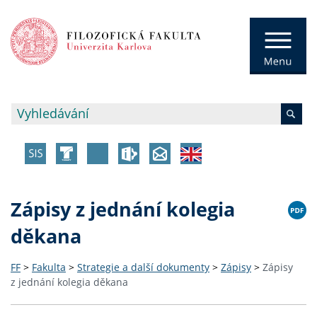
Zápisy z jednání kolegia
děkana
FF
>
Fakulta
>
Strategie a další dokumenty
>
Zápisy
>
Zápisy
z jednání kolegia děkana