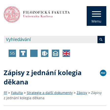
Zápisy z jednání kolegia
děkana
FF
>
Fakulta
>
Strategie a další dokumenty
>
Zápisy
>
Zápisy
z jednání kolegia děkana