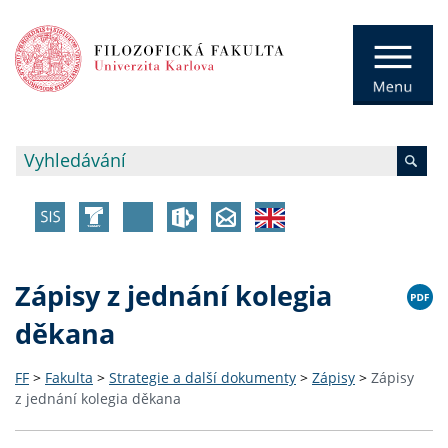
Zápisy z jednání kolegia
děkana
FF
>
Fakulta
>
Strategie a další dokumenty
>
Zápisy
>
Zápisy
z jednání kolegia děkana