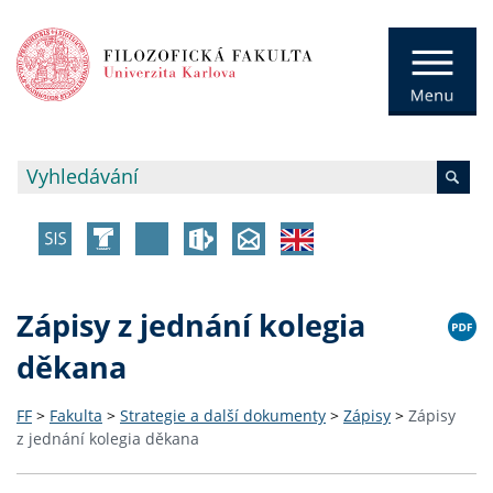
Zápisy z jednání kolegia
děkana
FF
>
Fakulta
>
Strategie a další dokumenty
>
Zápisy
>
Zápisy
z jednání kolegia děkana