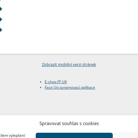
Zobrazit mobilní verzi stránek
E-shop FF UK
Face Up oznamovací aplikace
Spravovat souhlas s cookies
cílem vylepšení