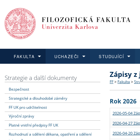
FAKULTA
UCHAZEČI
STUDUJÍCÍ
Zápisy z
FAKULTA
UCHAZEČI
STUDUJÍCÍ
VĚDA A VÝZKUM
ZAHRANIČÍ
Struktura a
Co studova
Bakalářsk
O vědě a 
Aktuální n
Strategie a další dokumenty
FF
>
Fakulta
>
Str
Bezpečnost
Dozvědět se více
Podat přihlášku
Dozvědět se více
Dozvědět se více
Dozvědět se více
Strategie 
Učitelské 
Doktorské
Akademické
Vyjíždějící
Strategické a dlouhodobé záměry
Rok 2026
Podpora a
Informace 
Rigorózní 
Granty a p
Přijíždějíc
FF UK pro udržitelnost
2026-05-04 Záp
Výroční zprávy
Absolventi
Vyjíždějíc
2026-04-27 Záp
Platné vnitřní předpisy FF UK
2026-04-20 Záp
Rozhodnutí a sdělení děkana, opatření a sdělení
Fakultní š