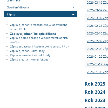
tajemníka
2026-03-16 Záp
Opatření děkana
2026-03-09 Záp
Zápisy
2026-03-02 Záp
Zápisy z jednání předsednictva Akademického
2026-02-23 Záp
senátu FF UK
2026-02-16 Záp
Zápisy z jednání kolegia děkana
Zápisy z porad děkana s vedoucími základních
2026-02-09 Záp
součástí
Zápisy ze zasedání Akademického senátu FF UK
2026-02-02 Záp
Zápisy z jednání Ediční rady
Zápisy ze zasedání Vědecké rady
2026-01-26 Záp
Zápisy z jednání komisí fakulty
2026-01-12 Záp
2026-01-05 Záp
Rok 2025
Rok 2024
Rok 2023