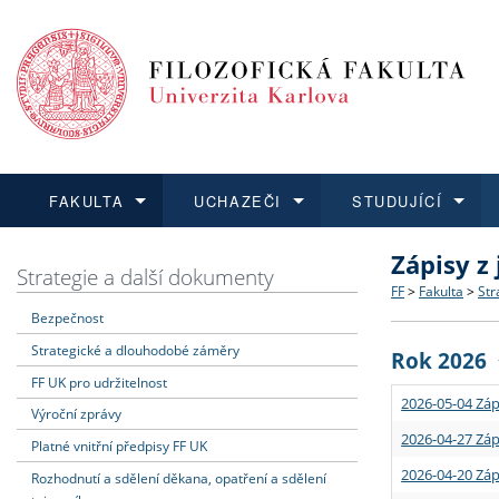
FAKULTA
UCHAZEČI
STUDUJÍCÍ
Zápisy z
FAKULTA
UCHAZEČI
STUDUJÍCÍ
VĚDA A VÝZKUM
ZAHRANIČÍ
Struktura a
Co studova
Bakalářsk
O vědě a 
Aktuální n
Strategie a další dokumenty
FF
>
Fakulta
>
Str
Bezpečnost
Dozvědět se více
Podat přihlášku
Dozvědět se více
Dozvědět se více
Dozvědět se více
Strategie 
Učitelské 
Doktorské
Akademické
Vyjíždějící
Strategické a dlouhodobé záměry
Rok 2026
Podpora a
Informace 
Rigorózní 
Granty a p
Přijíždějíc
FF UK pro udržitelnost
2026-05-04 Záp
Výroční zprávy
Absolventi
Vyjíždějíc
2026-04-27 Záp
Platné vnitřní předpisy FF UK
2026-04-20 Záp
Rozhodnutí a sdělení děkana, opatření a sdělení
Fakultní š