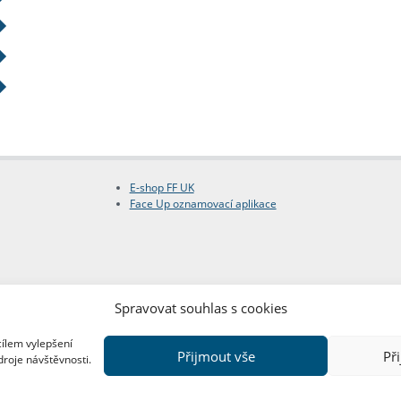
E-shop FF UK
Face Up oznamovací aplikace
Spravovat souhlas s cookies
cílem vylepšení
Přijmout vše
Př
droje návštěvnosti.
Copyright © FF UK 2026
Design:
Red Peppers