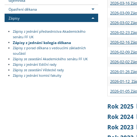
tajemníka
2026-03-16 Záp
Opatření děkana
2026-03-09 Záp
Zápisy
2026-03-02 Záp
Zápisy z jednání předsednictva Akademického
2026-02-23 Záp
senátu FF UK
2026-02-16 Záp
Zápisy z jednání kolegia děkana
Zápisy z porad děkana s vedoucími základních
2026-02-09 Záp
součástí
Zápisy ze zasedání Akademického senátu FF UK
2026-02-02 Záp
Zápisy z jednání Ediční rady
Zápisy ze zasedání Vědecké rady
2026-01-26 Záp
Zápisy z jednání komisí fakulty
2026-01-12 Záp
2026-01-05 Záp
Rok 2025
Rok 2024
Rok 2023