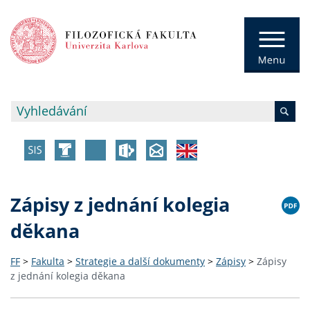
Zápisy z jednání kolegia
děkana
FF
>
Fakulta
>
Strategie a další dokumenty
>
Zápisy
>
Zápisy
z jednání kolegia děkana