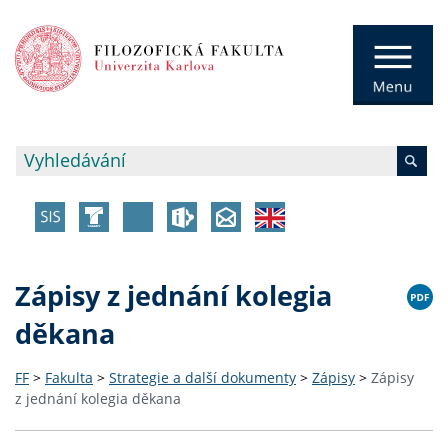
Zápisy z jednání kolegia
děkana
FF
>
Fakulta
>
Strategie a další dokumenty
>
Zápisy
>
Zápisy
z jednání kolegia děkana