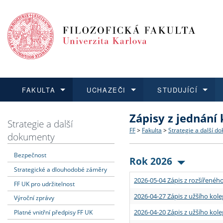
FAKULTA
UCHAZEČI
STUDUJÍCÍ
Zápisy z jednání
FAKULTA
UCHAZEČI
STUDUJÍCÍ
VĚDA A VÝZKUM
ZAHRANIČÍ
Struktura a historie
Co studovat a jak se přihlá
Bakalářské a magisterské
O vědě a výzkumu na FF
Aktuální nabídky a výběrov
Strategie a další
FF
>
Fakulta
>
Strategie a další d
dokumenty
Dozvědět se více
Podat přihlášku
Dozvědět se více
Dozvědět se více
Dozvědět se více
Strategie a další dokumen
Učitelské studijní program
Doktorské studium
Akademické kvalifikace
Vyjíždějící studenti
Bezpečnost
Rok 2026
Strategické a dlouhodobé záměry
Podpora a benefity pro z
Informace k průběhu přijím
Rigorózní řízení
Granty a projekty
Přijíždějící studenti
2026-05-04 Zápis z rozšířeného
FF UK pro udržitelnost
Absolventi fakulty
Vyjíždějící zaměstnanci
2026-04-27 Zápis z užšího kole
Výroční zprávy
2026-04-20 Zápis z užšího kole
Platné vnitřní předpisy FF UK
Fakultní školy FF UK