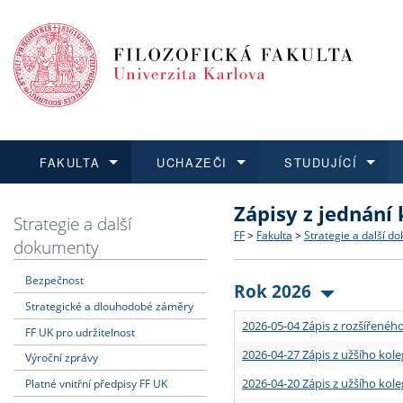
FAKULTA
UCHAZEČI
STUDUJÍCÍ
Zápisy z jednání
FAKULTA
UCHAZEČI
STUDUJÍCÍ
VĚDA A VÝZKUM
ZAHRANIČÍ
Struktura a historie
Co studovat a jak se přihlá
Bakalářské a magisterské
O vědě a výzkumu na FF
Aktuální nabídky a výběrov
Strategie a další
FF
>
Fakulta
>
Strategie a další d
dokumenty
Dozvědět se více
Podat přihlášku
Dozvědět se více
Dozvědět se více
Dozvědět se více
Strategie a další dokumen
Učitelské studijní program
Doktorské studium
Akademické kvalifikace
Vyjíždějící studenti
Bezpečnost
Rok 2026
Strategické a dlouhodobé záměry
Podpora a benefity pro z
Informace k průběhu přijím
Rigorózní řízení
Granty a projekty
Přijíždějící studenti
2026-05-04 Zápis z rozšířeného
FF UK pro udržitelnost
Absolventi fakulty
Vyjíždějící zaměstnanci
2026-04-27 Zápis z užšího kole
Výroční zprávy
2026-04-20 Zápis z užšího kole
Platné vnitřní předpisy FF UK
Fakultní školy FF UK